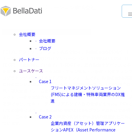
TDIプロダクトソリューション株式会社
会社概要
会社概要
ブログ
TDIプロダクトソリューション株式会社は、BellaDatiのOEMパート
ナーとして、製造業向けIoTソリューション「TSUNAGU-EDGE（T-
パートナー
EDGE）」を展開しています。T‑EDGEは、既存設備やデバイスに手
ユースケース
を加えることなく、データ収集・エッジ処理・可視化・分析をノン
ログラミングで実現するIoTプラットフォームです。BellaDatiの高
Case 1
な分析エンジンおよびIoTデータ処理基盤をベースに、TDIPS独自の
フリートマネジメントソリューション
UI・導入支援フレームを統合し、日本の製造現場に即したスマート
(FMS)による建機・特殊車両業界のDX推
ァクトリー化を加速させます。クラウドを介さず現場完結型の運用
進
可能であり、セキュリティやリアルタイム性の要求にも対応。OEM
しての連携により、BellaDatiの技術はTDIPSブランドのもとで提供
Case 2
され、日本市場における導入障壁の低減と価値提供の最適化を実現
企業内資産（アセット）管理アプリケー
ています。
ションAPEX（Asset Performance