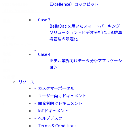
EXcellence）コックピット
Visit website
https://www.tdips.co.jp/
Case 3
認定
BellaDatiを用いたスマートパーキング
ソリューション – ビデオ分析による駐車
タイプ
場管理の最適化
OEMパートナー
地域
Case 4
ホテル業界向けデータ分析アプリケーシ
日本
ョン
業界
製造業
リソース
カスタマーポータル
ユーザー向けドキュメント
開発者向けドキュメント
>
IoTドキュメント
ヘルプデスク
Terms & Conditions