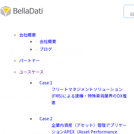
2026.06.16
会社概要
会社概要
ブログ
『第8回 国際 建設・測量展（CSPI-EXPO
パートナー
2026）』出展のお知らせ
ユースケース
Case 1
フリートマネジメントソリューション
2026年6月17日（水）～20日（土）に幕張メッセで開催される『第8
(FMS)による建機・特殊車両業界のDX推
国際 建設・測量展（CSPI-EXPO 2026）』へ出展いたしました。
進
「MIRAINIグループが支える建設現場の安全・効率化・データ活用」
テーマに、建設業界向けソリューションをご紹介しました。
Case 2
BellaDatiのフリートマネジメントソリューションのほか、グループ会
企業内資産（アセット）管理アプリケー
社である萩原エレクトロニクス株式会社、佐鳥電機株式会社のソリュ
ションAPEX（Asset Performance