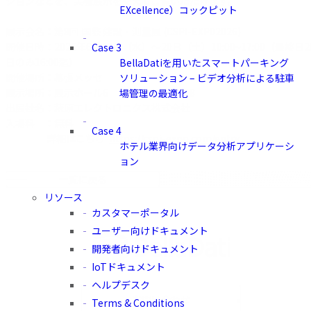
ションなどを、実機展示を交えてご覧いただけます。
EXcellence）コックピット
展示会名：第8回 国際 建設・測量展 (CSPI-EXP02026)
開催日時：2026年6月17日（水）～20日（土）10:00~17:00（最終日2
Case 3
日のみ16:00迄）
BellaDatiを用いたスマートパーキング
開催場所：幕張メッセ
ソリューション – ビデオ分析による駐車
展示場所：展示ホール6 小間番号：19-08
場管理の最適化
出展社名：萩原エレクトロニクス株式会社
入場料 ：無料
Case 4
詳細はこちら
https://cspi-expo.com/entry
ホテル業界向けデータ分析アプリケーシ
ョン
一覧に戻る
リソース
カスタマーポータル
ユーザー向けドキュメント
開発者向けドキュメント
IoTドキュメント
ヘルプデスク
お問い合わせ
Terms & Conditions